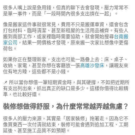
很多人嘴上說是急用錢，但真的聊下去會發現，壓力常常不
是單一事件，而是「一段時間內很多支出擠在一起」。
像是搬家這件事就很常見，費用不只是搬運車資，還會包含
打包材料、臨時清潔、甚至新租屋的生活用品補齊。有些人
搬到南部工作，或家裡臨時需要協助，就會開始搜尋
台南搬
家公司
，結果一問價格才發現，原來搬一次家比想像中更傷
荷包。
如果你正在整理新家，支出也可能一路疊上去：床、桌子、
收納、家電，甚至你想在客廳放一張
高雄沙發床
，讓親友來
住有地方睡，這些都不是小錢。
📌 所以當你想借一筆短期資金時，與其硬撐，不如把近期所
有支出列出來，抓出真正的缺口是多少。這樣你借得比較精
準，也比較好還。
裝修想做得舒服，為什麼常常越弄越焦慮？
很多人的壓力來源，其實是「居家裝修」拖著走。因為它不
像買東西一次付清就結束，裝修可能會遇到追加工程、工期
延後、甚至施工品質不如預期。