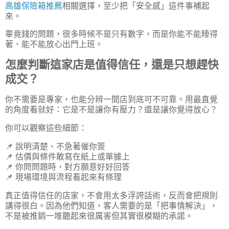
高雄保險箱推薦
相關選擇，至少把「安全感」這件事補起
來。
畢竟錢的問題，很多時候不是只有數字，而是你能不能睡得
著、能不能放心出門上班。
怎麼判斷這家店是值得信任，還是只想趕快
成交？
你不需要是專家，也能分辨一間店到底可不可靠。用最直覺
的角度看就好：它是不是讓你有壓力？還是讓你覺得放心？
你可以觀察這些細節：
📌 說明清楚、不急著催你簽
📌 估價與條件敢寫在紙上或單據上
📌 你問問題時，對方願意好好回答
📌 現場環境與流程看起來有條理
真正值得信任的店家，不會用太多浮誇話術，反而會把規則
講得很白。因為他們知道，客人需要的是「把事情解決」，
不是被推銷一堆聽起來很厲害但其實很模糊的承諾。