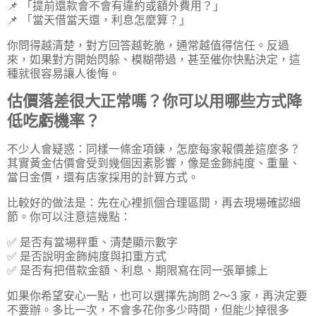
📌 「提前還款會不會有違約或額外費用？」
📌 「當天借當天還，利息怎麼算？」
你問得越清楚，對方回答越乾脆，通常越值得信任。反過
來，如果對方開始閃躲、模糊帶過，甚至催你快點決定，這
種就很容易讓人後悔。
估價落差很大正常嗎？你可以用哪些方式降
低吃虧機率？
不少人會疑惑：同樣一條金項鍊，怎麼每家報價差這麼多？
其實黃金估價會受到幾個因素影響，像是金飾純度、重量、
當日金價，還有店家採用的計算方式。
比較好的做法是：先在心裡抓個合理區間，再去現場確認細
節。你可以注意這幾點：
✅ 是否有當場秤重、清楚顯示數字
✅ 是否說明金飾純度與扣重方式
✅ 是否有把借款金額、利息、期限寫在同一張單據上
如果你希望安心一點，也可以選擇先詢問 2～3 家，再決定要
不要辦。多比一次，不會多花你多少時間，但能少掉很多