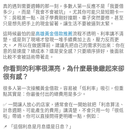
真的遇到需要週轉的那一刻，多數人第一反應不是「我要借
多少」，而是「我會不會被坑」。尤其你可能只是短期卡一
下：房租差一點、孩子學費剛好撞期、車子突然要修，甚至
只是想先把手上的現金留著，讓生活不要被逼到太緊。
這時候最怕的是
高雄黃金借款推薦
流程不透明、利率講不清
楚，或是到了現場才發現一堆手續費加上去，壓力反而更
大。📌 所以在做選擇前，建議先把自己的需求列出來：你在
意的是速度？總成本？還是安全感？只要順序排好，後面就
比較不會被話術帶著走。
你看到的利率很漂亮，為什麼最後繳起來卻
很有感？
很多人第一次接觸黃金借款，容易被「低利率」吸引，但重
點其實是：你最後付出的總費用是多少。
✅ 一間讓人放心的店家，通常會在一開始就把「利息算法、
計息週期、可能產生的費用」講清楚，不會只用一句「很低
啦」帶過。你可以直接問得更明確一點，例如：
📌 「這個利息是月息還是日息？」