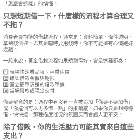
「怎麼會這樣」的懊惱。
只想短期借一下，什麼樣的流程才算合理又
不拖？
消費者最期待的借款流程，通常是：資料簡單、條件透明、
拿到錢快速。尤其是臨時要用錢時，你不可能還有心情跑好
幾趟。
一般來說，黃金借款流程如果規劃得好，會是這種節奏：
1️⃣ 現場快速看品項、秤重估價
2️⃣ 確認借款金額與期限
3️⃣ 簽立簡單清楚的借款單據
4️⃣ 當場撥款或現金交付
你要留意的是：過程中有沒有一直被追加「你要不要加借」
或「你這個可以再多借一點」的推銷感。如果你只是想穩穩
借、快快還，那種過度催促的氛圍反而會讓人更不安。
除了借款，你的生活壓力可能其實來自這些
支出？