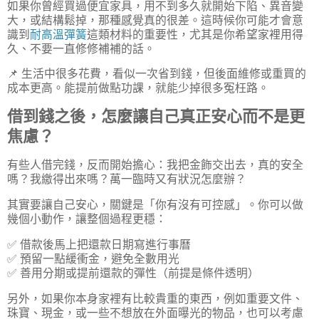
如果你曾經買過便宜家具，用不到多久就開始下陷、異音變
大，或結構鬆掉，那種感覺真的很差。這時候你可能才會意
識到
耐高溫彈簧
這類材料的重要性，尤其是你希望家裡用得
久、不要一直修修補補的話。
📌 生活中很多花費，看似一次省到錢，但後面維修或重買的
成本更高。能提前做點功課，就能少掉很多冤枉路。
借到錢之後，怎麼讓自己真正安心而不是更
焦慮？
有些人借完錢，反而開始擔心：我把金飾交出去，真的安全
嗎？我繳得出來嗎？萬一臨時又有狀況怎麼辦？
其實要讓自己安心，關鍵是「你有沒有可控感」。你可以做
幾個小動作，讓整個過程更穩：
✅ 借款後馬上把還款日期寫進行事曆
✅ 預留一點緩衝金，避免全數用光
✅ 善用分期或提前還款的彈性（前提是條件透明）
另外，如果你本身家裡有比較貴重的東西，例如重要文件、
珠寶、現金，或一些不想放在外面曝光的物品，也可以考慮