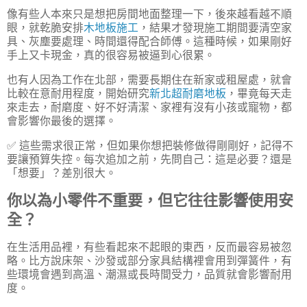
像有些人本來只是想把房間地面整理一下，後來越看越不順
眼，就乾脆安排
木地板施工
，結果才發現施工期間要清空家
具、灰塵要處理、時間還得配合師傅。這種時候，如果剛好
手上又卡現金，真的很容易被逼到心很累。
也有人因為工作在北部，需要長期住在新家或租屋處，就會
比較在意耐用程度，開始研究
新北超耐磨地板
，畢竟每天走
來走去，耐磨度、好不好清潔、家裡有沒有小孩或寵物，都
會影響你最後的選擇。
✅ 這些需求很正常，但如果你想把裝修做得剛剛好，記得不
要讓預算失控。每次追加之前，先問自己：這是必要？還是
「想要」？差別很大。
你以為小零件不重要，但它往往影響使用安
全？
在生活用品裡，有些看起來不起眼的東西，反而最容易被忽
略。比方說床架、沙發或部分家具結構裡會用到彈簧件，有
些環境會遇到高溫、潮濕或長時間受力，品質就會影響耐用
度。