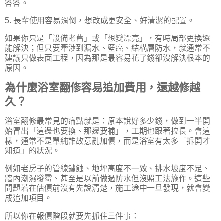
答答。
5. 長輩使用容易滑倒，想改成更安全、好清潔的配置。
如果你只是「設備老舊」或「想變漂亮」，有時局部更換還
能解決；但只要牽涉到漏水、壁癌、結構層防水，就通常不
建議只做表面工程，因為那是最容易花了錢卻沒解決根本的
原因。
為什麼浴室翻修容易追加費用，還越修越
久？
浴室翻修最常見的痛點就是：原本說好多少錢，做到一半開
始冒出「這邊也要換、那邊要補」，工期也跟著拉長。會這
樣，通常不是單純誰故意亂加價，而是浴室有太多「拆開才
知道」的狀況。
例如老房子的管線鏽蝕、地坪高度不一致、排水坡度不足、
牆內潮濕發霉、甚至是以前做過防水但沒照工法施作。這些
問題若在估價前沒有先說清楚，施工途中一旦發現，就會變
成追加項目。
所以你在報價階段就要先抓住三件事：