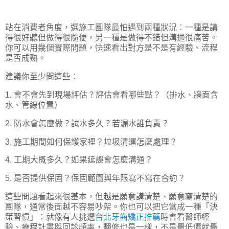
站在消費者角度，選施工團隊最怕遇到兩種狀況：一種是講
得很好聽但做得很隨便，另一種是做得不錯但溝通很痛苦。
你可以用幾個實際問題，快速看出對方是不是有經驗、流程
是否成熟。
建議你至少問這些：
1. 會不會先到現場評估？評估會看哪些點？（排水、牆面含
水、管線位置）
2. 防水會怎麼做？試水多久？若漏水誰負責？
3. 施工期間如何保護家裡？垃圾清運怎麼處理？
4. 工期大概多久？如果延誤會怎麼溝通？
5. 是否提供保固？保固範圍與年限寫不寫在合約？
這些問題看起來很基本，但越是願意講清楚、願意寫清楚的
團隊，通常後面越不容易吵架。你也可以把它當成一種「決
策習慣」：就像有人挑選
台北牙齒矯正推薦
時會看醫師經
驗、療程計畫與回診頻率，翻修也是一樣，不是最低價就最