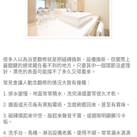
很多人以為浴室翻修就是把磁磚換新、設備換新，但實際上
最關鍵的通常藏在看不到的地方。只要其中一個環節沒處理
好，漂亮的表面可能撐不了多久又得重來。
常見會讓人動念翻修的情況大致有幾種：
1. 排水變慢、地面常常積水，洗完澡還要等很久才乾。
2. 牆面或天花板有黑點霉斑，怎麼刷都回來，甚至有異味。
3. 磁磚摸起來中空、敲起來聲音不實，或縫隙明顯髒污卡
垢。
4. 洗手台、馬桶、淋浴設備老舊，使用不順，常常漏水滴滴