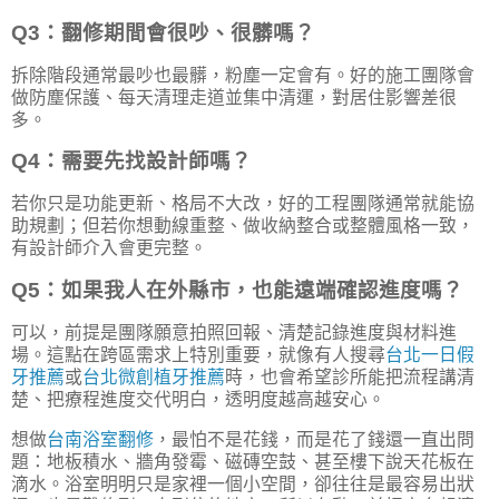
Q3：翻修期間會很吵、很髒嗎？
拆除階段通常最吵也最髒，粉塵一定會有。好的施工團隊會
做防塵保護、每天清理走道並集中清運，對居住影響差很
多。
Q4：需要先找設計師嗎？
若你只是功能更新、格局不大改，好的工程團隊通常就能協
助規劃；但若你想動線重整、做收納整合或整體風格一致，
有設計師介入會更完整。
Q5：如果我人在外縣市，也能遠端確認進度嗎？
可以，前提是團隊願意拍照回報、清楚記錄進度與材料進
場。這點在跨區需求上特別重要，就像有人搜尋
台北一日假
牙推薦
或
台北微創植牙推薦
時，也會希望診所能把流程講清
楚、把療程進度交代明白，透明度越高越安心。
想做
台南浴室翻修
，最怕不是花錢，而是花了錢還一直出問
題：地板積水、牆角發霉、磁磚空鼓、甚至樓下說天花板在
滴水。浴室明明只是家裡一個小空間，卻往往是最容易出狀