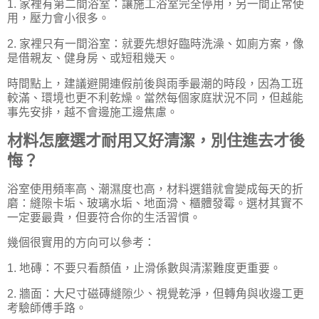
1. 家裡有第二間浴室：讓施工浴室完全停用，另一間正常使
用，壓力會小很多。
2. 家裡只有一間浴室：就要先想好臨時洗澡、如廁方案，像
是借親友、健身房、或短租幾天。
時間點上，建議避開連假前後與雨季最潮的時段，因為工班
較滿、環境也更不利乾燥。當然每個家庭狀況不同，但越能
事先安排，越不會邊施工邊焦慮。
材料怎麼選才耐用又好清潔，別住進去才後
悔？
浴室使用頻率高、潮濕度也高，材料選錯就會變成每天的折
磨：縫隙卡垢、玻璃水垢、地面滑、櫃體發霉。選材其實不
一定要最貴，但要符合你的生活習慣。
幾個很實用的方向可以參考：
1. 地磚：不要只看顏值，止滑係數與清潔難度更重要。
2. 牆面：大尺寸磁磚縫隙少、視覺乾淨，但轉角與收邊工更
考驗師傅手路。