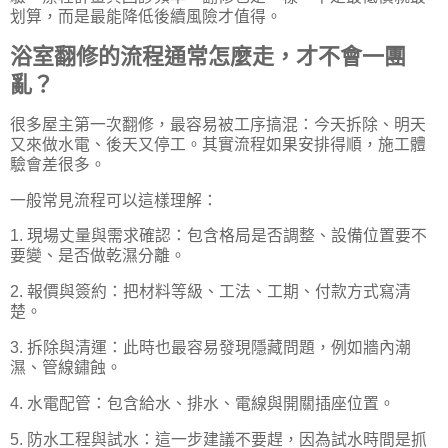
划算，而是最能降低後續風險才值得。
浴室翻修的流程通常怎麼走，才不會一團
亂？
很多屋主第一次翻修，最容易被工序搞混：今天拆除、明天
又來做水電、後天又停工。其實流程如果安排得順，施工體
驗會差很多。
一般常見流程可以這樣理解：
1. 現場丈量與需求確認：包含格局是否調整、設備位置要不
要變、是否做乾濕分離。
2. 報價與簽約：把材料等級、工法、工期、付款方式寫清
楚。
3. 拆除與清運：此時也最容易發現隱藏問題，例如牆內潮
濕、管線鏽蝕。
4. 水電配管：包含給水、排水、電線與開關插座位置。
5. 防水工程與試水：這一步建議不要趕，因為試水時間是抓