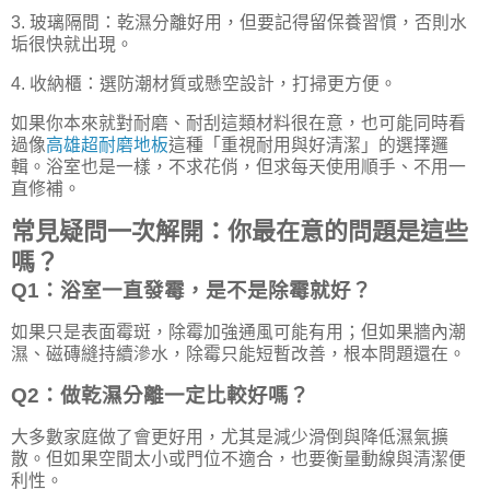
3. 玻璃隔間：乾濕分離好用，但要記得留保養習慣，否則水
垢很快就出現。
4. 收納櫃：選防潮材質或懸空設計，打掃更方便。
如果你本來就對耐磨、耐刮這類材料很在意，也可能同時看
過像
高雄超耐磨地板
這種「重視耐用與好清潔」的選擇邏
輯。浴室也是一樣，不求花俏，但求每天使用順手、不用一
直修補。
常見疑問一次解開：你最在意的問題是這些
嗎？
Q1：浴室一直發霉，是不是除霉就好？
如果只是表面霉斑，除霉加強通風可能有用；但如果牆內潮
濕、磁磚縫持續滲水，除霉只能短暫改善，根本問題還在。
Q2：做乾濕分離一定比較好嗎？
大多數家庭做了會更好用，尤其是減少滑倒與降低濕氣擴
散。但如果空間太小或門位不適合，也要衡量動線與清潔便
利性。