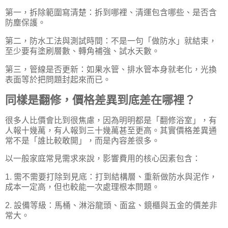
第一，拆除範圍寫清楚：拆到哪裡、清運包含哪些、是否含
防塵保護。
第二，防水工法與測試時間：不是一句「做防水」就結束，
至少要有塗刷層數、轉角補強、試水天數。
第三，管線是否更新：如果水管、排水管本身就老化，光換
表面等於把問題封起來而已。
同樣是翻修，價格差異到底差在哪裡？
很多人比價會比到很焦慮，因為明明都是「翻修浴室」，有
人報十幾萬，有人報到三十幾萬甚至更高。其實價格差異通
常不是「誰比較敢開」，而是內容差很多。
以一般家庭常見需求來說，影響費用的核心因素包含：
1. 需不需要打除到見底：打到結構層、重新做防水與泥作，
成本一定高，但也較能一次處理根本問題。
2. 設備等級：馬桶、淋浴龍頭、面盆、鏡櫃與五金的價差非
常大。