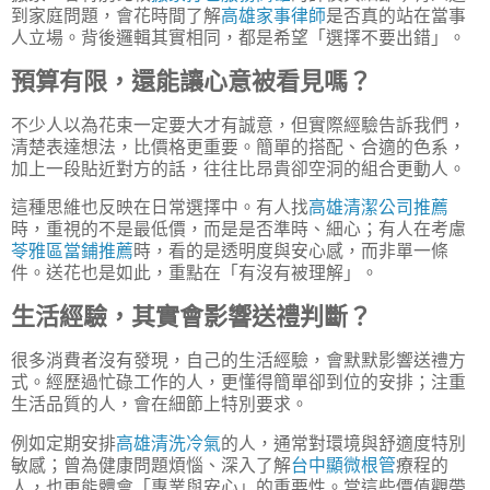
到家庭問題，會花時間了解
高雄家事律師
是否真的站在當事
人立場。背後邏輯其實相同，都是希望「選擇不要出錯」。
預算有限，還能讓心意被看見嗎？
不少人以為花束一定要大才有誠意，但實際經驗告訴我們，
清楚表達想法，比價格更重要。簡單的搭配、合適的色系，
加上一段貼近對方的話，往往比昂貴卻空洞的組合更動人。
這種思維也反映在日常選擇中。有人找
高雄清潔公司推薦
時，重視的不是最低價，而是是否準時、細心；有人在考慮
苓雅區當鋪推薦
時，看的是透明度與安心感，而非單一條
件。送花也是如此，重點在「有沒有被理解」。
生活經驗，其實會影響送禮判斷？
很多消費者沒有發現，自己的生活經驗，會默默影響送禮方
式。經歷過忙碌工作的人，更懂得簡單卻到位的安排；注重
生活品質的人，會在細節上特別要求。
例如定期安排
高雄清洗冷氣
的人，通常對環境與舒適度特別
敏感；曾為健康問題煩惱、深入了解
台中顯微根管
療程的
人，也更能體會「專業與安心」的重要性。當這些價值觀帶