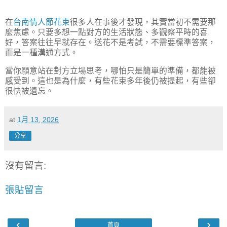
在
台南情人節花束
很多人在事後才發現，其實當初不需要那
麼焦慮。只要多想一點對方的生活狀態、多觀察平時的喜
好，答案往往早就存在。送花不是考試，不需要標準答案，
而是一種溝通方式。
當你願意站在對方立場思考，哪怕只是簡單的準備，都能被
感受到。這也是為什麼，有些花束多年後仍被提起，有些卻
很快被遺忘。
at
1月 13, 2026
分享
沒有留言:
張貼留言
‹
›
首頁