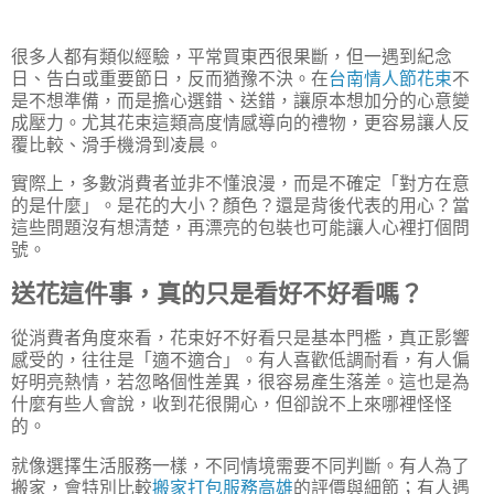
很多人都有類似經驗，平常買東西很果斷，但一遇到紀念
日、告白或重要節日，反而猶豫不決。在
台南情人節花束
不
是不想準備，而是擔心選錯、送錯，讓原本想加分的心意變
成壓力。尤其花束這類高度情感導向的禮物，更容易讓人反
覆比較、滑手機滑到凌晨。
實際上，多數消費者並非不懂浪漫，而是不確定「對方在意
的是什麼」。是花的大小？顏色？還是背後代表的用心？當
這些問題沒有想清楚，再漂亮的包裝也可能讓人心裡打個問
號。
送花這件事，真的只是看好不好看嗎？
從消費者角度來看，花束好不好看只是基本門檻，真正影響
感受的，往往是「適不適合」。有人喜歡低調耐看，有人偏
好明亮熱情，若忽略個性差異，很容易產生落差。這也是為
什麼有些人會說，收到花很開心，但卻說不上來哪裡怪怪
的。
就像選擇生活服務一樣，不同情境需要不同判斷。有人為了
搬家，會特別比較
搬家打包服務高雄
的評價與細節；有人遇