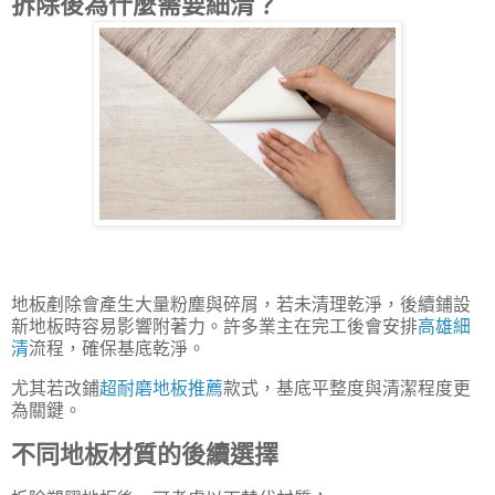
拆除後為什麼需要細清？
地板剷除會產生大量粉塵與碎屑，若未清理乾淨，後續鋪設
新地板時容易影響附著力。許多業主在完工後會安排
高雄細
清
流程，確保基底乾淨。
尤其若改鋪
超耐磨地板推薦
款式，基底平整度與清潔程度更
為關鍵。
不同地板材質的後續選擇