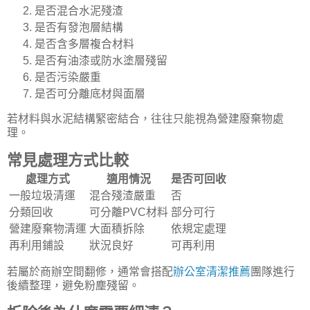
是否混合水泥殘渣
是否有發泡層結構
是否含多層複合材料
是否有油漆或防水塗層殘留
是否污染嚴重
是否可分離底材與面層
若材料與水泥結構緊密結合，往往只能視為營建廢棄物處
理。
常見處理方式比較
處理方式
適用情況
是否可回收
一般垃圾清運
混合殘渣嚴重
否
分類回收
可分離PVC材料
部分可行
營建廢棄物清運
大面積拆除
依規定處理
再利用鋪設
狀況良好
可再利用
若屬於商辦空間翻修，通常會搭配
辦公室清潔推薦
團隊進行
後續整理，避免粉塵殘留。