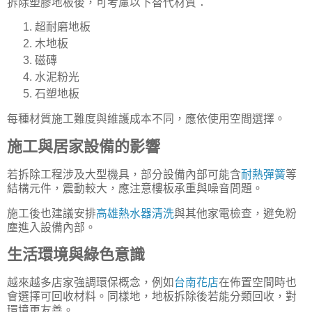
拆除塑膠地板後，可考慮以下替代材質：
超耐磨地板
木地板
磁磚
水泥粉光
石塑地板
每種材質施工難度與維護成本不同，應依使用空間選擇。
施工與居家設備的影響
若拆除工程涉及大型機具，部分設備內部可能含
耐熱彈簧
等
結構元件，震動較大，應注意樓板承重與噪音問題。
施工後也建議安排
高雄熱水器清洗
與其他家電檢查，避免粉
塵進入設備內部。
生活環境與綠色意識
越來越多店家強調環保概念，例如
台南花店
在佈置空間時也
會選擇可回收材料。同樣地，地板拆除後若能分類回收，對
環境更友善。