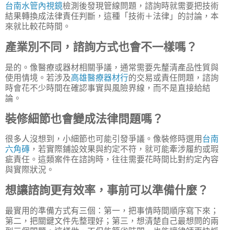
台南水管內視鏡
檢測後發現管線問題，諮詢時就需要把技術
結果轉換成法律責任判斷，這種「技術＋法律」的討論，本
來就比較花時間。
產業別不同，諮詢方式也會不一樣嗎？
是的。像醫療或器材相關爭議，通常需要先釐清產品性質與
使用情境。若涉及
高雄醫療器材行
的交易或責任問題，諮詢
時會花不少時間在確認事實與風險界線，而不是直接給結
論。
裝修細節也會變成法律問題嗎？
很多人沒想到，小細節也可能引發爭議。像裝修時選用
台南
六角磚
，若實際鋪設效果與約定不符，就可能牽涉履約或瑕
疵責任。這類案件在諮詢時，往往需要花時間比對約定內容
與實際狀況。
想讓諮詢更有效率，事前可以準備什麼？
最實用的準備方式有三個：第一，把事情時間順序寫下來；
第二，把關鍵文件先整理好；第三，想清楚自己最想問的兩