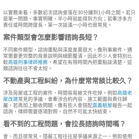
以實務來看，多數初次諮詢會落在30分鐘到1小時之間。若只
是單一問題、事實明確，半小時就能得到方向；若牽涉多方
責任或時間跨度長，第一次談滿一小時也很常見。
案件類型會怎麼影響諮詢長短？
不同案件類型，諮詢重點與深度差異很大。像刑事案件，通
常需要更完整的背景說明與細節釐清，因此不少人會特別比
較
高雄刑事律師推薦
，希望在有限時間內把重點談清楚，這
類諮詢往往不會太短。
不動產與工程糾紛，為什麼常常談比較久？
涉及房屋或工程的案件，時間容易被文件吃掉。例如
高雄老
屋改建
常見的爭議，會牽涉合約內容、施工範圍與責任歸
屬，若再加上驗收問題，像有些人會搭配
嘉義驗屋
報告一起
諮詢，律師需要逐項對照，自然不可能太快結束。
看不到的工程問題，會拉長諮詢時間嗎？
會，而且很常見。隱蔽工程往往是爭議來源之一，例如使用