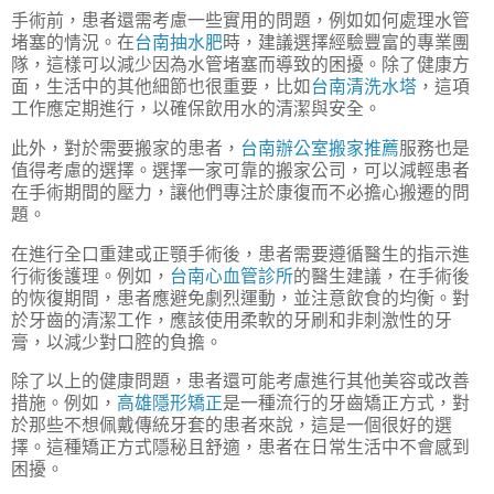
手術前，患者還需考慮一些實用的問題，例如如何處理水管
堵塞的情況。在
台南抽水肥
時，建議選擇經驗豐富的專業團
隊，這樣可以減少因為水管堵塞而導致的困擾。除了健康方
面，生活中的其他細節也很重要，比如
台南清洗水塔
，這項
工作應定期進行，以確保飲用水的清潔與安全。
此外，對於需要搬家的患者，
台南辦公室搬家推薦
服務也是
值得考慮的選擇。選擇一家可靠的搬家公司，可以減輕患者
在手術期間的壓力，讓他們專注於康復而不必擔心搬遷的問
題。
在進行全口重建或正顎手術後，患者需要遵循醫生的指示進
行術後護理。例如，
台南心血管診所
的醫生建議，在手術後
的恢復期間，患者應避免劇烈運動，並注意飲食的均衡。對
於牙齒的清潔工作，應該使用柔軟的牙刷和非刺激性的牙
膏，以減少對口腔的負擔。
除了以上的健康問題，患者還可能考慮進行其他美容或改善
措施。例如，
高雄隱形矯正
是一種流行的牙齒矯正方式，對
於那些不想佩戴傳統牙套的患者來說，這是一個很好的選
擇。這種矯正方式隱秘且舒適，患者在日常生活中不會感到
困擾。