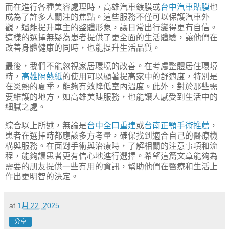
而在進行各種美容處理時，高雄汽車鍍膜或
台中汽車貼膜
也
成為了許多人關注的焦點。這些服務不僅可以保護汽車外
觀，還能提升車主的整體形象，讓日常出行變得更有自信。
這樣的選擇無疑為患者提供了更全面的生活體驗，讓他們在
改善身體健康的同時，也能提升生活品質。
最後，我們不能忽視家居環境的改善。在考慮整體居住環境
時，
高雄隔熱紙
的使用可以顯著提高家中的舒適度，特別是
在炎熱的夏季，能夠有效降低室內溫度。此外，對於那些需
要維護的地方，如高雄美睫服務，也能讓人感受到生活中的
細膩之處。
綜合以上所述，無論是
台中全口重建
或
台南正顎手術推薦
，
患者在選擇時都應該多方考量，確保找到適合自己的醫療機
構與服務。在面對手術與治療時，了解相關的注意事項和流
程，能夠讓患者更有信心地進行選擇。希望這篇文章能夠為
需要的朋友提供一些有用的資訊，幫助他們在醫療和生活上
作出更明智的決定。
at
1月 22, 2025
分享